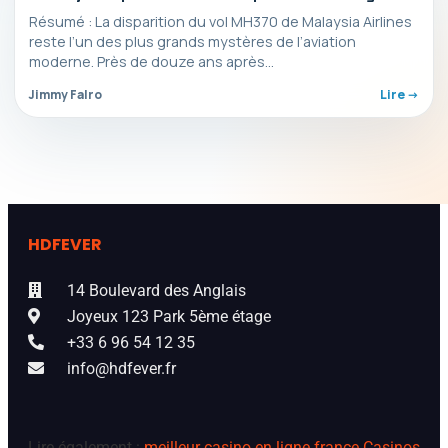
disparu depuis plus de dix ans
Résumé : La disparition du vol MH370 de Malaysia Airlines
reste l’un des plus grands mystères de l’aviation
moderne. Près de douze ans après…
Jimmy Falro
Lire ->
HDFEVER
14 Boulevard des Anglais
Joyeux 123 Park 5ème étage
+33 6 96 54 12 35
info@hdfever.fr
Lire également :
meilleur casino en ligne france
Casinos