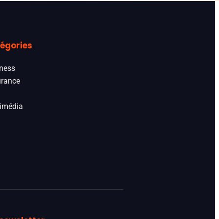
égories
ness
rance
imédia