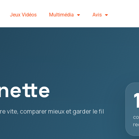
Jeux Vidéos
Multimédia
Avis
nette
e vite, comparer mieux et garder le fil
co
re