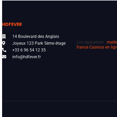
HDFEVER
14 Boulevard des Anglais
Lire également :
meill
Joyeux 123 Park 5ème étage
france
Casinos en lign
+33 6 96 54 12 35
info@hdfever.fr