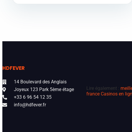
HDFEVER
14 Boulevard des Anglais
Lire également :
meill
Joyeux 123 Park 5ème étage
france
Casinos en lign
+33 6 96 54 12 35
info@hdfever.fr