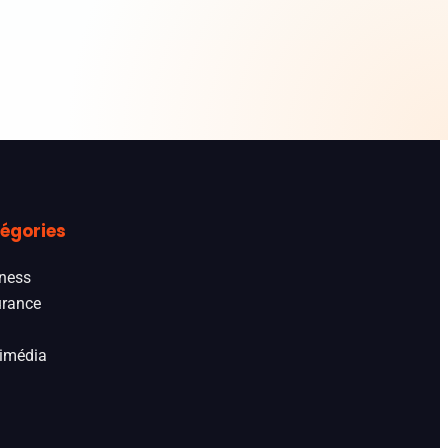
égories
ness
rance
imédia