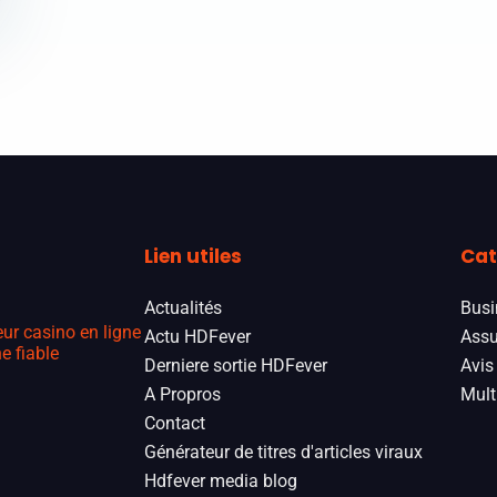
Lien utiles
Cat
Actualités
Busi
eur casino en ligne
Actu HDFever
Assu
e fiable
Derniere sortie HDFever
Avis
A Propros
Mult
Contact
Générateur de titres d'articles viraux
Hdfever media blog