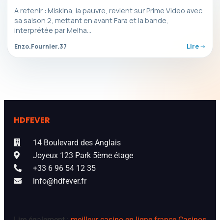
A retenir : Miskina, la pauvre, revient sur Prime Video avec
sa saison 2, mettant en avant Fara et la bande,
interprétée par Melha…
Enzo.Fournier.37
Lire ->
HDFEVER
14 Boulevard des Anglais
Joyeux 123 Park 5ème étage
+33 6 96 54 12 35
info@hdfever.fr
Lire également :
meilleur casino en ligne france
Casinos