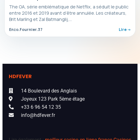
The OA, série emblématique de Netflix, a séduit le public
entre 2016 et 2019 avant d’être annulée. Les créateurs,
Brit Marling et Zal Batmanglij,…
Enzo.Fournier.37
Lire ->
HDFEVER
14 Boulevard des Anglais
Joyeux 123 Park 5ème étage
+33 6 96 54 12 35
info@hdfever.fr
Lire également :
meilleur casino en ligne france
Casinos