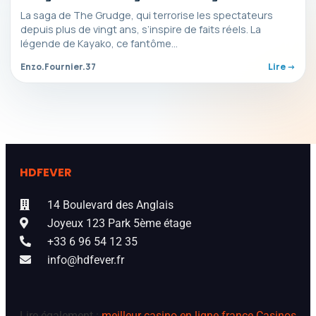
La saga de The Grudge, qui terrorise les spectateurs
depuis plus de vingt ans, s’inspire de faits réels. La
légende de Kayako, ce fantôme…
Enzo.Fournier.37
Lire ->
HDFEVER
14 Boulevard des Anglais
Joyeux 123 Park 5ème étage
+33 6 96 54 12 35
info@hdfever.fr
Lire également :
meilleur casino en ligne france
Casinos