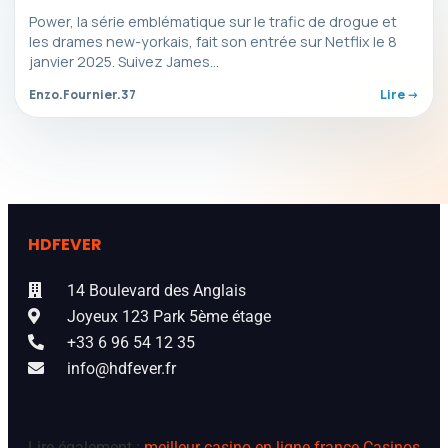
Power, la série emblématique sur le trafic de drogue et
les drames new-yorkais, fait son entrée sur Netflix le 8
janvier 2025. Suivez James…
Enzo.Fournier.37
Lire ->
HDFEVER
14 Boulevard des Anglais
Joyeux 123 Park 5ème étage
+33 6 96 54 12 35
info@hdfever.fr
Lire également :
meilleur casino en ligne france
Casinos