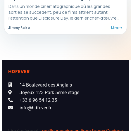
2026 ?
Dans un monde cinématographique où les grandes
sorties se succèdent, peu de films attirent autant
l’attention que Disclosure Day, le dernier chef-d’œuvre
de Spielberg,…
Jimmy Falro
Lire ->
HDFEVER
14 Boulevard des Anglais
Joyeux 123 Park 5ème étage
+33 6 96 54 12 35
info@hdfever.fr
Lire également :
meilleur casino en ligne france
Casinos