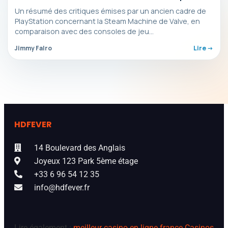
à la PS4
Un résumé des critiques émises par un ancien cadre de
PlayStation concernant la Steam Machine de Valve, en
comparaison avec des consoles de jeu…
Jimmy Falro
Lire ->
HDFEVER
14 Boulevard des Anglais
Joyeux 123 Park 5ème étage
+33 6 96 54 12 35
info@hdfever.fr
Lire également :
meilleur casino en ligne france
Casinos