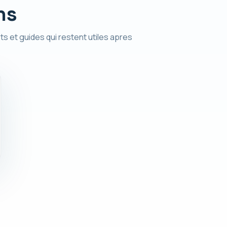
ns
ts et guides qui restent utiles apres