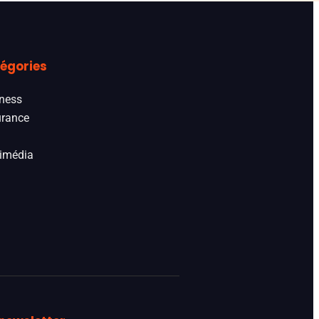
égories
ness
rance
imédia