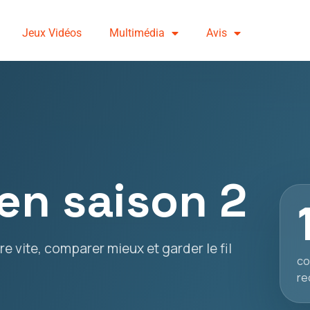
Jeux Vidéos
Multimédia
Avis
en saison 2
e vite, comparer mieux et garder le fil
co
re