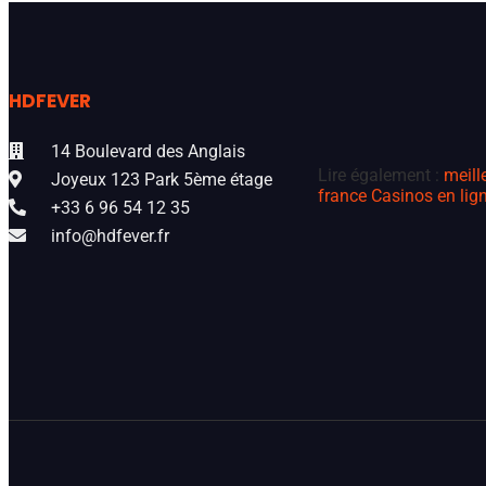
HDFEVER
14 Boulevard des Anglais
Lire également :
meill
Joyeux 123 Park 5ème étage
france
Casinos en lign
+33 6 96 54 12 35
info@hdfever.fr