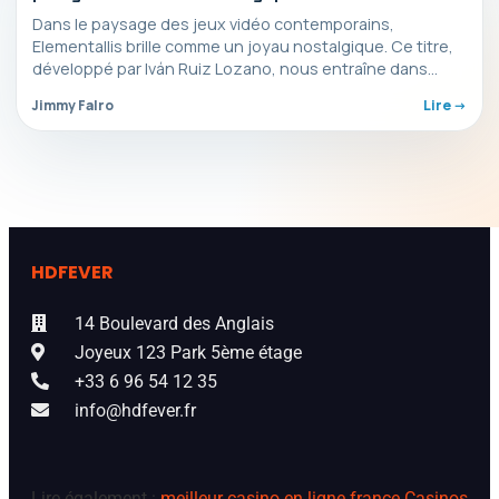
sauce Super Nintendo
Dans le paysage des jeux vidéo contemporains,
Elementallis brille comme un joyau nostalgique. Ce titre,
développé par Iván Ruiz Lozano, nous entraîne dans
une…
Jimmy Falro
Lire ->
HDFEVER
14 Boulevard des Anglais
Joyeux 123 Park 5ème étage
+33 6 96 54 12 35
info@hdfever.fr
Lire également :
meilleur casino en ligne france
Casinos