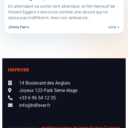
horrifique qui enflamme déjà l’hiver
En attendant sa sortie tant attendue, le film Werwulf de
Robert Eggers s’annonce comme une œuvre qui ne
laisse pas indifférent. Avec son ambiance…
Jimmy Falro
Lire ->
HDFEVER
14 Boulevard des Anglais
Joyeux 123 Park 5ème étage
+33 6 96 54 12 35
info@hdfever.fr
Lire également :
meilleur casino en ligne france
Casinos