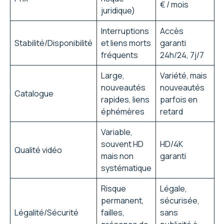
€ / mois
juridique)
Interruptions
Accès
Stabilité/Disponibilité
et liens morts
garanti
fréquents
24h/24, 7j/7
Large,
Variété, mais
nouveautés
nouveautés
Catalogue
rapides, liens
parfois en
éphémères
retard
Variable,
souvent HD
HD/4K
Qualité vidéo
mais non
garanti
systématique
Risque
Légale,
permanent,
sécurisée,
Légalité/Sécurité
failles,
sans