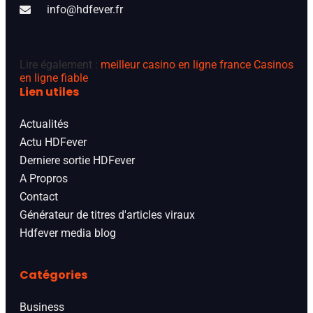
info@hdfever.fr
Lire également :
meilleur casino en ligne france
Casinos
en ligne fiable
Lien utiles
Actualités
Actu HDFever
Derniere sortie HDFever
A Propros
Contact
Générateur de titres d'articles viraux
Hdfever media blog
Catégories
Business