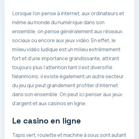
Lorsque l’on pense à internet, aux ordinateurs et
même au monde du numérique dans son
ensemble, on pense généralement aux réseaux
sociaux ou encore aux jeux vidéo. En effet, le
milieu vidéo ludique est un milieu extrêmement
fort et d’une importance grandissante, attirant
toujours plus l’attention tant il est diversifié.
Néanmoins, il existe également un autre secteur
du jeu qui peut grandement profiter d’internet
dans son ensemble. On peut ici penser aux jeux
d’argent et aux casinos en ligne.
Le casino en ligne
Tapis vert, roulette et machine à sous sont autant