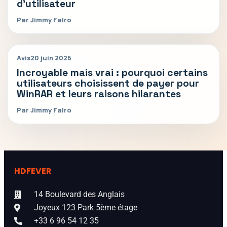
d’utilisateur
Par Jimmy Falro
Avis
20 juin 2026
Incroyable mais vrai : pourquoi certains
utilisateurs choisissent de payer pour
WinRAR et leurs raisons hilarantes
Par Jimmy Falro
HDFEVER
14 Boulevard des Anglais
Joyeux 123 Park 5ème étage
+33 6 96 54 12 35