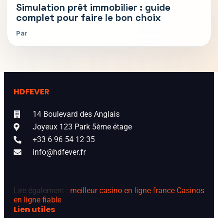
Simulation prêt immobilier : guide
complet pour faire le bon choix
Par
HDFEVER
14 Boulevard des Anglais
Joyeux 123 Park 5ème étage
+33 6 96 54 12 35
info@hdfever.fr
Lire également :
meilleur casino en ligne france
Casinos
en ligne fiable
Lien utiles