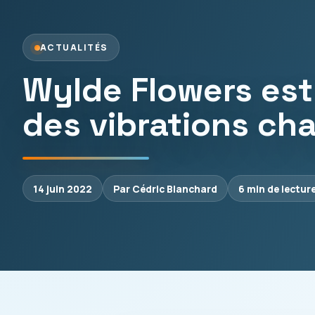
ACTUALITÉS
Wylde Flowers est
des vibrations cha
14 juin 2022
Par Cédric Blanchard
6 min de lectur