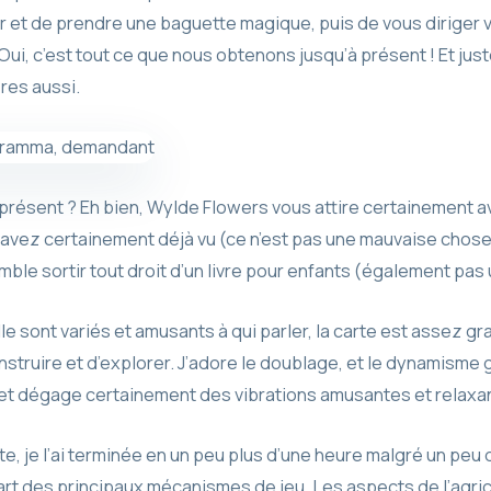
r et de prendre une baguette magique, puis de vous diriger ver
 Oui, c’est tout ce que nous obtenons jusqu’à présent ! Et j
res aussi.
’à présent ? Eh bien, Wylde Flowers vous attire certainemen
 avez certainement déjà vu (ce n’est pas une mauvaise chose)
ble sortir tout droit d’un livre pour enfants (également pas
le sont variés et amusants à qui parler, la carte est assez g
onstruire et d’explorer. J’adore le doublage, et le dynamisme g
t dégage certainement des vibrations amusantes et relaxa
te, je l’ai terminée en un peu plus d’une heure malgré un peu
t des principaux mécanismes de jeu. Les aspects de l’agricu