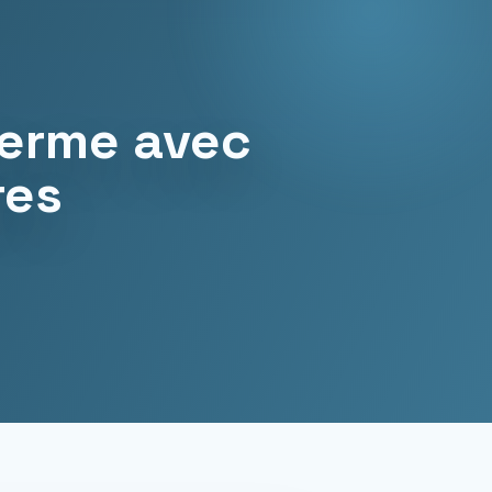
ferme avec
res