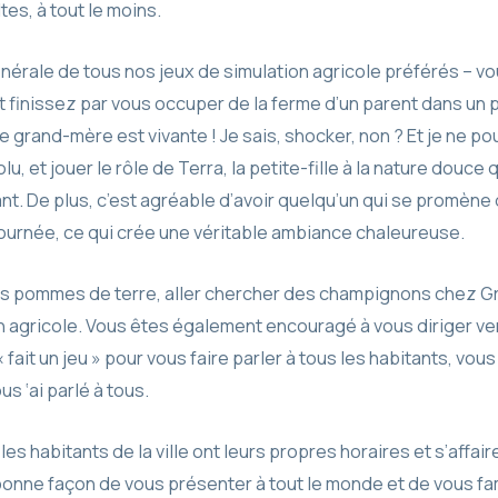
tes, à tout le moins.
nérale de tous nos jeux de simulation agricole préférés – vo
t finissez par vous occuper de la ferme d’un parent dans un pe
re grand-mère est vivante ! Je sais, shocker, non ? Et je ne p
u, et jouer le rôle de Terra, la petite-fille à la nature douce
nt. De plus, c’est agréable d’avoir quelqu’un qui se promène
a journée, ce qui crée une véritable ambiance chaleureuse.
 pommes de terre, aller chercher des champignons chez G
n agricole. Vous êtes également encouragé à vous diriger vers
 fait un jeu » pour vous faire parler à tous les habitants, vous
s ‘ai parlé à tous.
les habitants de la ville ont leurs propres horaires et s’affair
 bonne façon de vous présenter à tout le monde et de vous fam