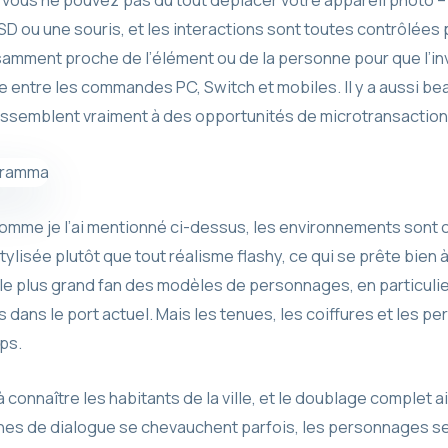
D, vous ne pouvez pas du tout déplacer votre appareil photo – 
 ou une souris, et les interactions sont toutes contrôlées p
samment proche de l’élément ou de la personne pour que l’inv
 entre les commandes PC, Switch et mobiles. Il y a aussi be
essemblent vraiment à des opportunités de microtransaction
comme je l’ai mentionné ci-dessus, les environnements sont 
lisée plutôt que tout réalisme flashy, ce qui se prête bien à
 le plus grand fan des modèles de personnages, en particulie
ans le port actuel. Mais les tenues, les coiffures et les pe
ps.
 connaître les habitants de la ville, et le doublage complet 
gnes de dialogue se chevauchent parfois, les personnages se