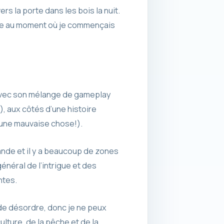
s la porte dans les bois la nuit.
uste au moment où je commençais
t avec son mélange de gameplay
, aux côtés d’une histoire
 une mauvaise chose!).
rande et il y a beaucoup de zones
énéral de l’intrigue et des
ntes.
 de désordre, donc je ne peux
lture, de la pêche et de la