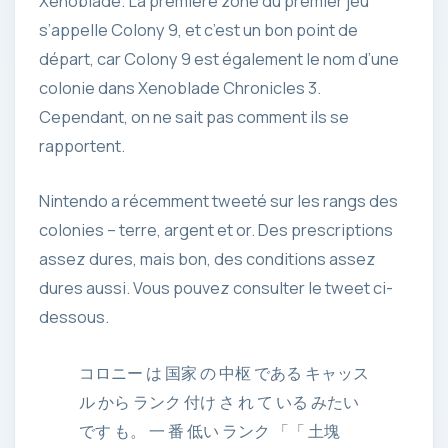
Xenoblade. La première zone du premier jeu
s’appelle Colony 9, et c’est un bon point de
départ, car Colony 9 est également le nom d’une
colonie dans Xenoblade Chronicles 3.
Cependant, on ne sait pas comment ils se
rapportent.
Nintendo a récemment tweeté sur les rangs des
colonies – terre, argent et or. Des prescriptions
assez dures, mais bon, des conditions assez
dures aussi. Vous pouvez consulter le tweet ci-
dessous.
コロニー は 国家 の 中枢 である キャッス
ル から ランク 付け さ れ て いる みたい
です も。 一 番 低い ランク 「「 土塊