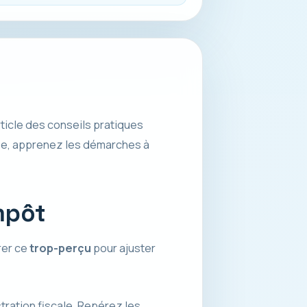
ticle des conseils pratiques
se, apprenez les démarches à
mpôt
rer ce
trop-perçu
pour ajuster
tration fiscale. Repérez les