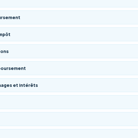
oursement
impôt
ions
mboursement
ages et intérêts