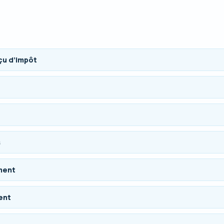
çu d’impôt
s
ment
ent