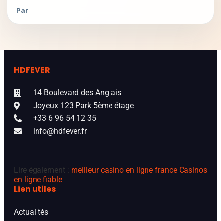
Par
HDFEVER
14 Boulevard des Anglais
Joyeux 123 Park 5ème étage
+33 6 96 54 12 35
info@hdfever.fr
Lire également :
meilleur casino en ligne france
Casinos
en ligne fiable
Lien utiles
Actualités