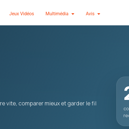
Jeux Vidéos
Multimédia
Avis
e vite, comparer mieux et garder le fil
co
re