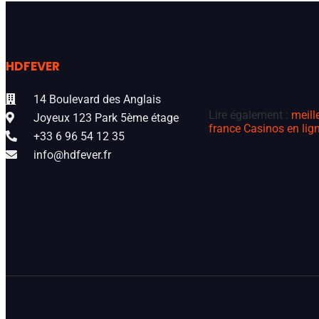
HDFEVER
14 Boulevard des Anglais
Lire également :
meill
Joyeux 123 Park 5ème étage
france
Casinos en lign
+33 6 96 54 12 35
info@hdfever.fr