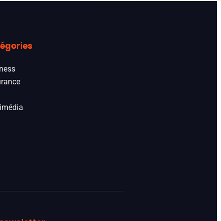
égories
ness
rance
imédia