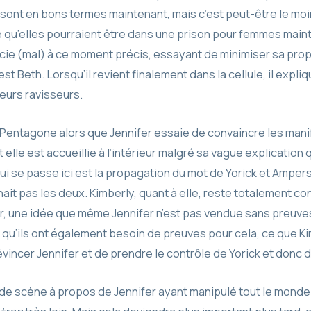
 sont en bons termes maintenant, mais c’est peut-être le mo
se qu’elles pourraient être dans une prison pour femmes main
ie (mal) à ce moment précis, essayant de minimiser sa propr
t Beth. Lorsqu’il revient finalement dans la cellule, il expli
leurs ravisseurs.
 au Pentagone alors que Jennifer essaie de convaincre les m
elle est accueillie à l’intérieur malgré sa vague explication 
qui se passe ici est la propagation du mot de Yorick et Amper
inait pas les deux. Kimberly, quant à elle, reste totalement c
er, une idée que même Jennifer n’est pas vendue sans preuves. 
 qu’ils ont également besoin de preuves pour cela, ce que Ki
évincer Jennifer et de prendre le contrôle de Yorick et donc de
de scène à propos de Jennifer ayant manipulé tout le monde en