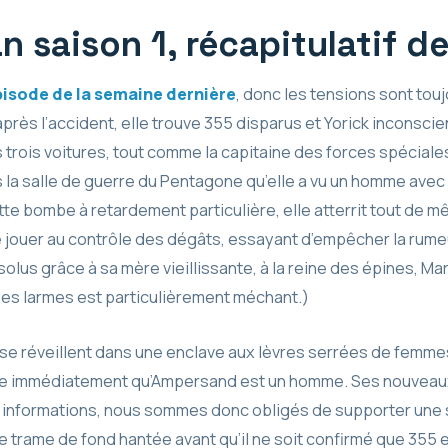
n saison 1, récapitulatif de
épisode de la semaine dernière
, donc les tensions sont tou
près l’accident, elle trouve 355 disparus et Yorick inconscie
rois voitures, tout comme la capitaine des forces spéciales
la salle de guerre du Pentagone qu’elle a vu un homme avec 
te bombe à retardement particulière, elle atterrit tout de 
 jouer au contrôle des dégâts, essayant d’empêcher la rume
lus grâce à sa mère vieillissante, à la reine des épines, Marl
ses larmes est particulièrement méchant.)
nn se réveillent dans une enclave aux lèvres serrées de femm
ue immédiatement qu’Ampersand est un homme. Ses nouvea
s informations, nous sommes donc obligés de supporter une
e trame de fond hantée avant qu’il ne soit confirmé que 355 