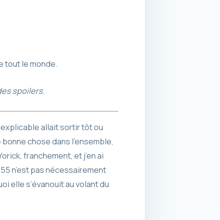
e tout le monde.
des spoilers.
plicable allait sortir tôt ou
une bonne chose dans l’ensemble,
orick, franchement, et j’en ai
 355 n’est pas nécessairement
oi elle s’évanouit au volant du