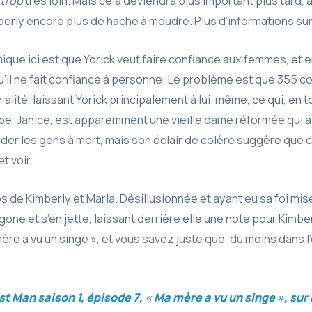
trop
très loin. Mais cela deviendra plus important plus tard
berly encore plus de hache à moudre. Plus d’informations sur
ique ici est que Yorick veut faire confiance aux femmes, et en
qu’il ne fait confiance à personne. Le problème est que 355 c
er alité, laissant Yorick principalement à lui-même, ce qui, en
oupe, Janice, est apparemment une vieille dame réformée qu
rder les gens à mort, mais son éclair de colère suggère que 
t voir.
pos de Kimberly et Marla. Désillusionnée et ayant eu sa foi mis
agone et s’en jette, laissant derrière elle une note pour Kimb
re a vu un singe », et vous savez juste que, du moins dans l’
t Man saison 1, épisode 7, « Ma mère a vu un singe », sur