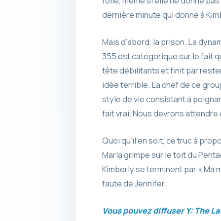
folle, même si elle ne donne pas
dernière minute qui donne à Kim
Mais d’abord, la prison. La dynam
355 est catégorique sur le fait 
tête débilitants et finit par rest
idée terrible. La chef de ce gr
style de vie consistant à poigna
fait vrai. Nous devrons attendre e
Quoi qu’il en soit, ce truc à pro
Marla grimpe sur le toit du Pent
Kimberly se terminent par « Ma mè
faute de Jennifer.
Vous pouvez diffuser Y: The Las