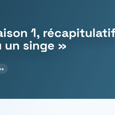
ison 1, récapitulati
u un singe »
ure