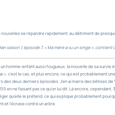
es nouvelles se répandre rapidement, au détriment de presqu
Man saison 1, épisode 7, « Ma mère a vu un singe », contient 
un homme-enfant aussi fougueux, la nouvelle de sa survie inex
ge », c’est le cas, et plus encore, ce qui est probablement 
urs des deux derniers épisodes. J’en ai marre des bêtises de Y
55 en ne faisant pas ce qu’on lui dit. Là encore, cependant,
téger qu’elle le prétend, ce qui explique probablement pourqu
t et l’écrase contre un arbre.