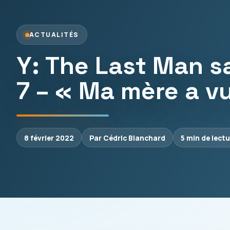
ACTUALITÉS
Y: The Last Man sa
7 – « Ma mère a v
8 février 2022
Par Cédric Blanchard
5 min de lect